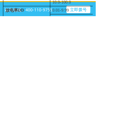
10.0-100.0
0.1
立即拨号
咨询热线：400-110-9755
放电率DD
0.01-9.99
0.01
10.0-100.0
0.1
电容测量
20.0nF-999nF
1nF
µ
µ
1.00
F-9.99
F
10nF
µ
µ
10.0
F-50.0
F
100nF
一般技术参数
电源
90-260V AC 45-65Hz 或14.4V 4.4Ah锂离子
显示
320X240带背光显示器
过压保护
CATIV/600V
保护等级
双绝缘
通讯口
蓝牙/RS232/USB
尺寸
345X160X335mm
重量
6.5公斤