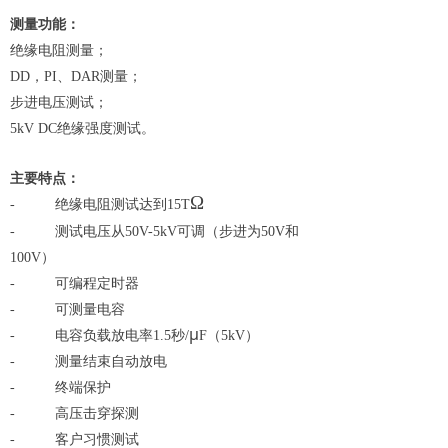
测量功能：
绝缘电阻测量；
DD，PI、DAR测量；
步进电压测试；
5kV DC绝缘强度测试。
主要特点：
Ω
-
绝缘电阻测试达到15T
-
测试电压从50V-5kV可调（步进为50V和
100V）
-
可编程定时器
-
可测量电容
µ
-
电容负载放电率1.5秒/
F（5kV）
-
测量结束自动放电
-
终端保护
-
高压击穿探测
-
客户习惯测试