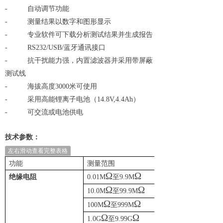
-
自动调节功能
-
测量结果以数字和图形显示
-
专业软件可下载分析测试结果并生成报告
-
RS232/USB/蓝牙通讯接口
-
抗干扰能力强，内置滤波器并采用带屏蔽
测试线
-
海拔高度3000米可使用
-
采用高能锂离子电池（14.8V,4.4Ah）
-
可交流或电池供电
技术参数：
左右滑动查看完整表格
功能
测量范围
分辨率
Ω
Ω
绝缘电阻
0.01M
至9.9M
10k
Ω
Ω
10.0M
至99.9M
100k
Ω
Ω
100M
至999M
1M
Ω
Ω
1.0G
至9.99G
10M