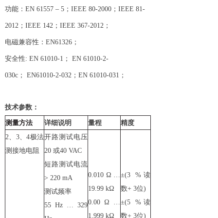
功能：EN 61557 – 5；IEEE 80-2000；IEEE 81-
2012；IEEE 142；IEEE 367-2012；
电磁兼容性：EN61326；
安全性: EN 61010-1； EN 61010-2-
030c； EN61010-2-032；EN 61010-031；
技术参数：
测量方法
详细说明
量程
精度
2、3、4极法
开路测试电压
测接地电阻
20 或40 VAC
短路测试电流
0.010 Ω …
±(3 %读
> 220 mA
19.99 kΩ
数+ 3位)
测试频率
0.00 Ω …
±(5 %读
55 Hz … 329
1.999 kΩ
数+ 3位)