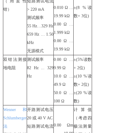
（用柔性
短路测试电流
0.010 Ω …
±(8 %读
钳）
> 220 mA
19.99 kΩ
数+ 3位)
测试频率
0.00 Ω …
55 Hz…329 Hz
1.999 kΩ
659 Hz … 1.50
0.00 Ω …
kHz
19.99 kΩ
无源模式
双钳法测接
测试频率
0.00 Ω …
±(5%读数
地电阻
82 Hz ... 329
9.99 Ω
+ 2位)
Hz
10.0 Ω …
±(10 %读
49.9 Ω
数+ 2位)
50.0 Ω …
±(20 %读
100 Ω
数)
Wenner和
开路测试电压
计算值
Schlumberger
20 或 40 V AC
（考虑四
0.00 Ωm
法
短路测试电流
极法测量