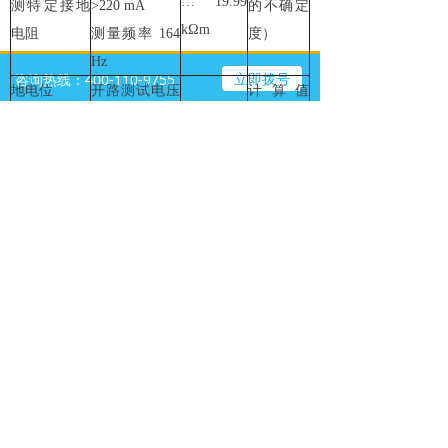
… 19.99
测特定接地
>220 mA
的不确定
kΩm
电阻
测量频率 164
度）
Hz
立即拨号
咨询热线：400-110-9755
地电位
开路测试电压
计算值
40 V AC
（考虑三
0.0 mV …
短路测试电流
极法测量
49.99 V
>220 mA
的不确定
测试频率55 …
度）
329 Hz
高频
开路测试电压
0.00 Ω …
±(3 %读
3极法测接地
40 VAC
19.9 Ω
数+ 2位)
电阻
短路测试电流
20.0 Ω …
>40 mA
299 Ω
测试频率 25k
Hz
脉冲接地电
开路测试电压